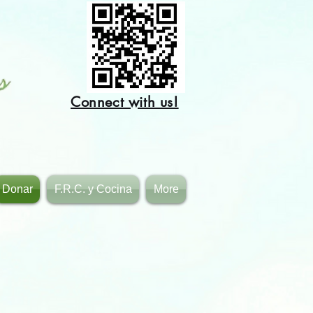
Connect with us!
Donar
F.R.C. y Cocina
More